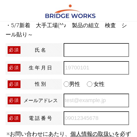
・5/7新着 大手工場(^^
♪
製品の組立 検査 シ
ール貼り～
氏名
必須
生年月日
必須
男性
女性
性別
必須
メールアドレス
必須
電話番号
必須
※お問い合わせにあたり、
個人情報の取扱い
を必ず