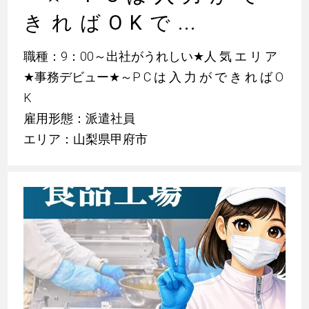
き れ ば O K で ...
職種：9：00～出社がうれしい
★
人 気 エ リ ア
★
事務デビュー
★
～P C は 入 力 が で き れ ば O
K
雇用形態：派遣社員
エリア：山梨県甲府市