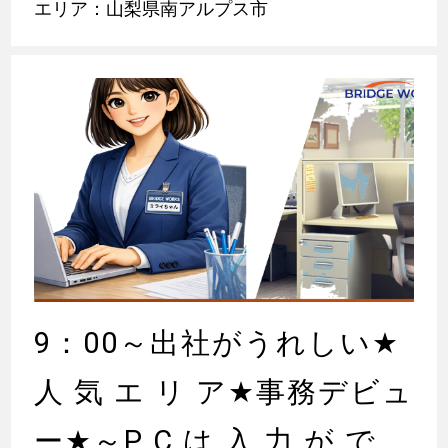
エリア：山梨県南アルプス市
9：00～出社がうれしい
★
人 気 エ リ ア
★
事務デビュ
ー
★
～P C は 入 力 が で