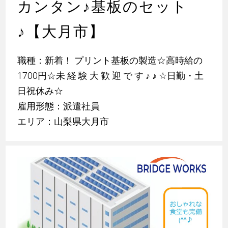
カンタン
♪
基板のセット
♪
【大月市】
職種：新着！ プリント基板の製造☆高時給の
1700円☆未 経 験 大 歓 迎 で す
♪
♪
☆日勤・土
日祝休み☆
雇用形態：派遣社員
エリア：山梨県大月市